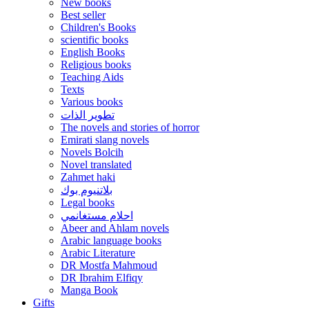
New books
Best seller
Children's Books
scientific books
English Books
Religious books
Teaching Aids
Texts
Various books
تطوير الذات
The novels and stories of horror
Emirati slang novels
Novels Bolcih
Novel translated
Zahmet haki
بلاتنيوم بوك
Legal books
احلام مستغانمي
Abeer and Ahlam novels
Arabic language books
Arabic Literature
DR Mostfa Mahmoud
DR Ibrahim Elfiqy
Manga Book
Gifts