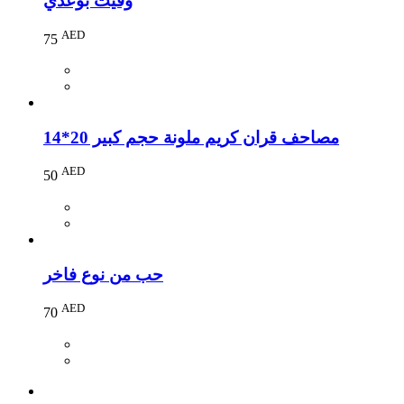
وفيت بوعدي
AED
75
مصاحف قران كريم ملونة حجم كبير 20*14
AED
50
حب من نوع فاخر
AED
70