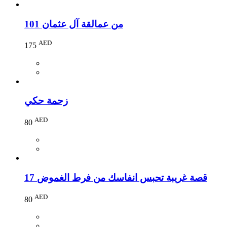
101 من عمالقة آل عثمان
AED
175
زحمة حكي
AED
80
17 قصة غريبة تحبس انفاسك من فرط الغموض
AED
80