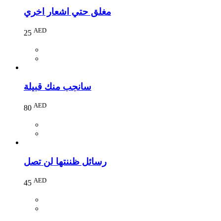
مغلق حتي اشعار اخري
AED
25
سانجب منك قبيلة
AED
80
رسائل ظننتها لن تصل
AED
45