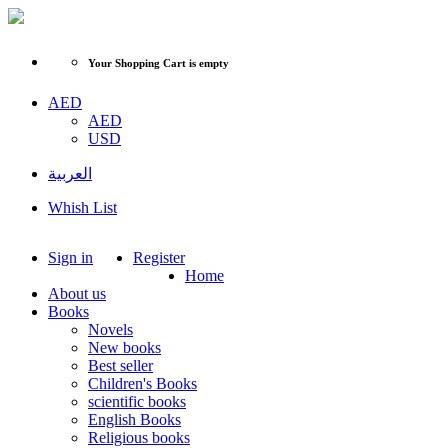
Your Shopping Cart is empty
AED
AED
USD
العربية
Whish List
Sign in
Register
Home
About us
Books
Novels
New books
Best seller
Children's Books
scientific books
English Books
Religious books