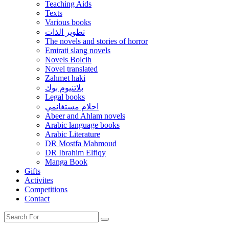
Teaching Aids
Texts
Various books
تطوير الذات
The novels and stories of horror
Emirati slang novels
Novels Bolcih
Novel translated
Zahmet haki
بلاتنيوم بوك
Legal books
احلام مستغانمي
Abeer and Ahlam novels
Arabic language books
Arabic Literature
DR Mostfa Mahmoud
DR Ibrahim Elfiqy
Manga Book
Gifts
Activites
Competitions
Contact