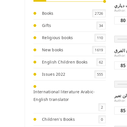
دياري
Author:
Books
2726
80
Gifts
34
Religious books
110
New books
1619
Author:
English Children Books
62
85
Issues 2022
555
International literature Arabic-
English translator
Author:
2
85
Children's Books
0