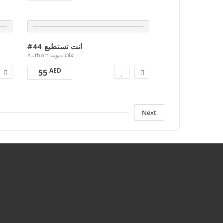
#44 انت تستطيع
Author:
علاء ديوب
AED
55
Next