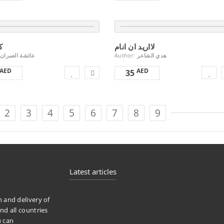
لااريد ان انام
ك
عائشة العمران
Author:
هدي الشاعر
AED
AED
35
2
3
4
5
6
7
8
9
Latest articles
n and delivery of
nd all countries
u can