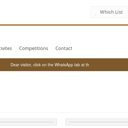
Whish List
ivites
Competitions
Contact
Dear visitor, click on the WhatsApp tab at the bottom of the screen f
Our Books