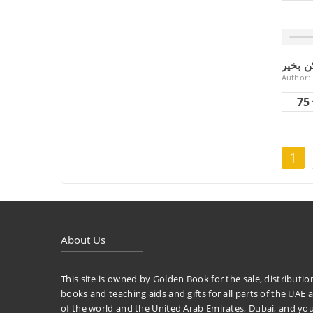
ن بخير
Author:
75
1
About Us
This site is owned by Golden Book for the sale, distributio
books and teaching aids and gifts for all parts of the UAE a
of the world and the United Arab Emirates, Dubai, and yo