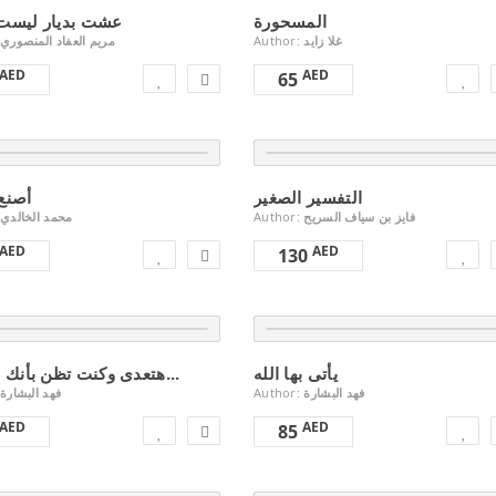
المسحورة
عشت بديار ليست 
مريم العفاد المنصوري
Author:
غلا زايد
AED
AED
65
التفسير الصغير
محمد الخالدي
Author:
فايز بن سياف السريح
AED
AED
130
يأتى بها الله
هتعدى وكنت تظن بأنك لن تعبر...
فهد البشارة
Author:
فهد البشارة
AED
AED
85