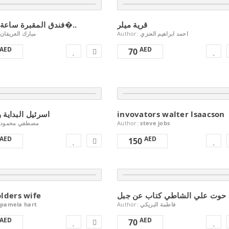
قرية ميلر
‎فندق المقبرة ساعة البرزخ�..
Author:
احمد ابراهيم العنزي
AED
AED
70
اسرئيل البداية و
invovators walter lsaacson
مصطفي محمود
Author:
steve jobs
AED
AED
150
olders wife
ن جبل
pamela hart
Author:
فاطمة البريكي
AED
AED
70