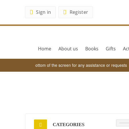
Sign in
Register
Home
About us
Books
Gifts
Act
sApp tab at the bottom of the screen for any assistance or requests
CATEGORIES