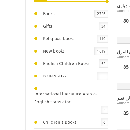
دياري
Author:
Books
2726
80
Gifts
34
Religious books
110
New books
1619
Author:
English Children Books
62
85
Issues 2022
555
International literature Arabic-
English translator
Author:
2
85
Children's Books
0