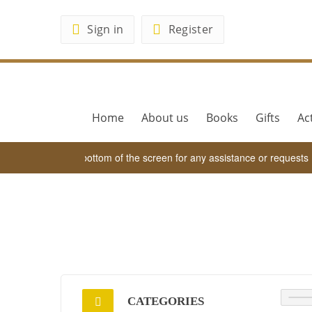
Sign in
Register
Home
About us
Books
Gifts
Act
sApp tab at the bottom of the screen for any assistance or requests
CATEGORIES