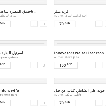
قرية ميلر
‎فندق المقبرة ساعة البرزخ�..
Author:
احمد ابراهيم العنزي
AED
AED
70
اسرئيل البداية و
invovators walter lsaacson
مصطفي محمود
Author:
steve jobs
AED
AED
150
olders wife
ن جبل
pamela hart
Author:
فاطمة البريكي
AED
AED
70