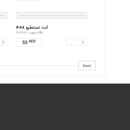
#44 انت تستطيع
Author:
علاء ديوب
AED
55
Next