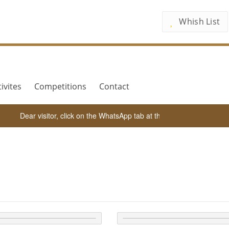
Whish List
ivites
Competitions
Contact
Dear visitor, click on the WhatsApp tab at the bottom of the screen f
Our Books