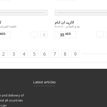
لااريد ان انام
ك
عائشة العمران
Author:
هدي الشاعر
AED
AED
35
2
3
4
5
6
7
8
9
Latest articles
n and delivery of
nd all countries
u can