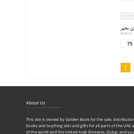
ن بخير
Author:
75
1
About Us
This site is owned by Golden Book for the sale, distributio
books and teaching aids and gifts for all parts of the UAE a
of the world and the United Arab Emirates, Dubai, and yo