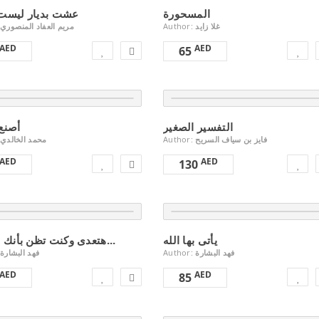
المسحورة
عشت بديار ليست 
مريم العفاد المنصوري
Author:
غلا زايد
AED
AED
65
التفسير الصغير
محمد الخالدي
Author:
فايز بن سياف السريح
AED
AED
130
يأتى بها الله
هتعدى وكنت تظن بأنك لن تعبر...
فهد البشارة
Author:
فهد البشارة
AED
AED
85