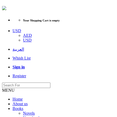
Your Shopping Cart is empty
USD
AED
USD
العربية
Whish List
Sign in
Register
MENU
Home
About us
Books
Novels