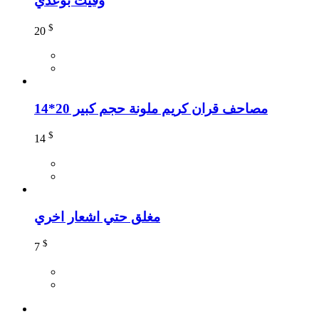
وفيت بوعدي
$
20
مصاحف قران كريم ملونة حجم كبير 20*14
$
14
مغلق حتي اشعار اخري
$
7