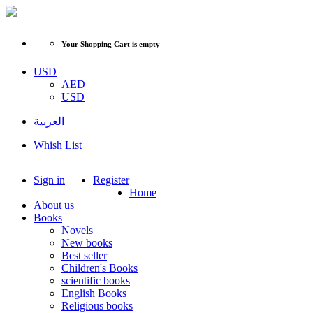
Your Shopping Cart is empty
USD
AED
USD
العربية
Whish List
Sign in
Register
Home
About us
Books
Novels
New books
Best seller
Children's Books
scientific books
English Books
Religious books