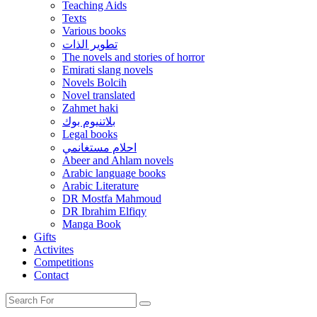
Teaching Aids
Texts
Various books
تطوير الذات
The novels and stories of horror
Emirati slang novels
Novels Bolcih
Novel translated
Zahmet haki
بلاتنيوم بوك
Legal books
احلام مستغانمي
Abeer and Ahlam novels
Arabic language books
Arabic Literature
DR Mostfa Mahmoud
DR Ibrahim Elfiqy
Manga Book
Gifts
Activites
Competitions
Contact