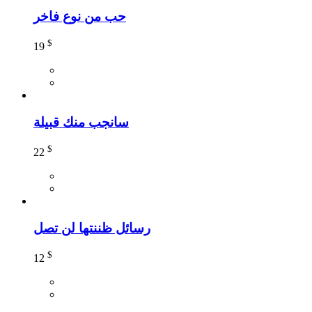
حب من نوع فاخر
$
19
سانجب منك قبيلة
$
22
رسائل ظننتها لن تصل
$
12