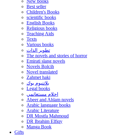
New books
Best seller
Children's Books
scientific books
English Books
Religious books
Teaching Aids
Texts
Various books
تطوير الذات
The novels and stories of horror
Emirati slang novels
Novels Bolcih
Novel translated
Zahmet haki
بلاتنيوم بوك
Legal books
احلام مستغانمي
Abeer and Ahlam novels
Arabic language books
Arabic Literature
DR Mostfa Mahmoud
DR Ibrahim Elfiqy
Manga Book
Gifts