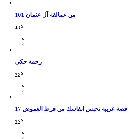
101 من عمالقة آل عثمان
$
48
زحمة حكي
$
22
17 قصة غريبة تحبس انفاسك من فرط الغموض
$
22