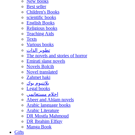
New books
Best seller
Children's Books
scientific books
English Books
Religious books
Teaching Aids
Texts
Various books
تطوير الذات
The novels and stories of horror
Emirati slang novels
Novels Bolcih
Novel translated
Zahmet haki
بلاتنيوم بوك
Legal books
احلام مستغانمي
Abeer and Ahlam novels
Arabic language books
Arabic Literature
DR Mostfa Mahmoud
DR Ibrahim Elfiqy
Manga Book
Gifts