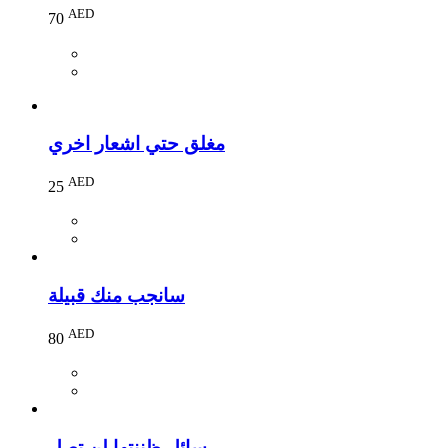
AED
70
مغلق حتي اشعار اخري
AED
25
سانجب منك قبيلة
AED
80
رسائل ظننتها لن تصل