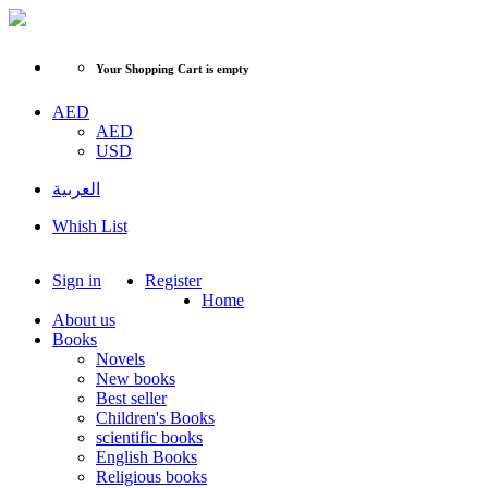
Your Shopping Cart is empty
AED
AED
USD
العربية
Whish List
Sign in
Register
Home
About us
Books
Novels
New books
Best seller
Children's Books
scientific books
English Books
Religious books