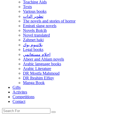
Teaching Aids
Texts
Various books
تطوير الذات
The novels and stories of horror
Emirati slang novels
Novels Bolcih
Novel translated
Zahmet haki
بلاتنيوم بوك
Legal books
احلام مستغانمي
Abeer and Ahlam novels
Arabic language books
Arabic Literature
DR Mostfa Mahmoud
DR Ibrahim Elfiqy
Manga Book
Gifts
Activites
Competitions
Contact