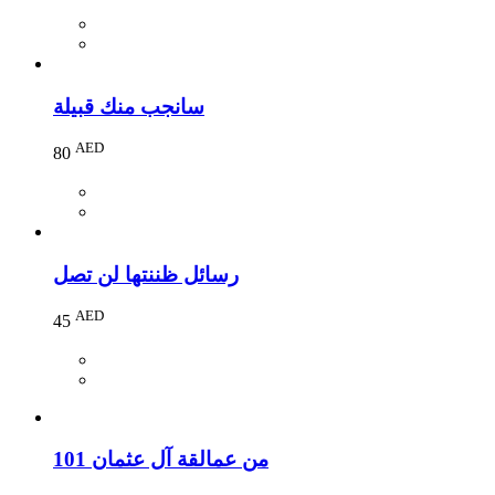
سانجب منك قبيلة
AED
80
رسائل ظننتها لن تصل
AED
45
101 من عمالقة آل عثمان