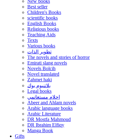
New books
Best seller
Children's Books
scientific books
English Books
Religious books
Teaching Aids
Texts
Various books
تطوير الذات
The novels and stories of horror
Emirati slang novels
Novels Bolcih
Novel translated
Zahmet haki
بلاتنيوم بوك
Legal books
احلام مستغانمي
Abeer and Ahlam novels
Arabic language books
Arabic Literature
DR Mostfa Mahmoud
DR Ibrahim Elfiqy
Manga Book
Gifts