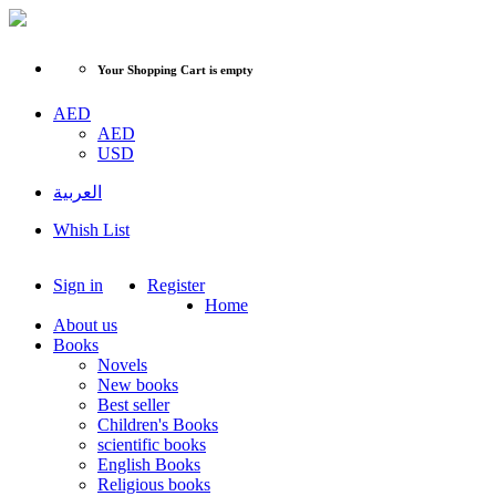
Your Shopping Cart is empty
AED
AED
USD
العربية
Whish List
Sign in
Register
Home
About us
Books
Novels
New books
Best seller
Children's Books
scientific books
English Books
Religious books