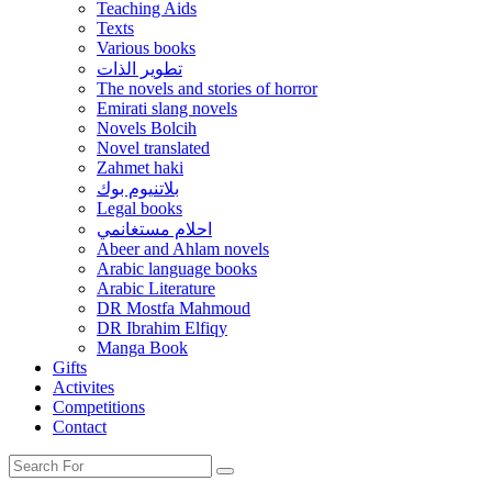
Teaching Aids
Texts
Various books
تطوير الذات
The novels and stories of horror
Emirati slang novels
Novels Bolcih
Novel translated
Zahmet haki
بلاتنيوم بوك
Legal books
احلام مستغانمي
Abeer and Ahlam novels
Arabic language books
Arabic Literature
DR Mostfa Mahmoud
DR Ibrahim Elfiqy
Manga Book
Gifts
Activites
Competitions
Contact