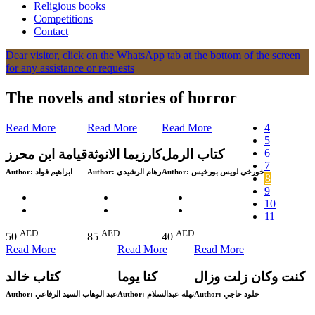
Religious books
Competitions
Contact
Dear visitor, click on the WhatsApp tab at the bottom of the screen
for any assistance or requests
The novels and stories of horror
Read More
Read More
Read More
4
5
6
كتاب الرمل
كارزيما الانوثة
قيامة ابن محرز
7
Author:
ابراهيم فواد
Author:
رهام الرشيدي
Author:
خورخي لويس بورخيس
8
9
10
11
AED
AED
AED
50
85
40
Read More
Read More
Read More
كنت وكان زلت وزال
كنا يوما
كتاب خالد
Author:
عبد الوهاب السيد الرفاعي
Author:
نهله عبدالسلام
Author:
خلود حاجي