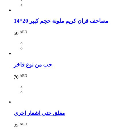
مصاحف قران كريم ملونة حجم كبير 20*14
AED
50
حب من نوع فاخر
AED
70
مغلق حتي اشعار اخري
AED
25