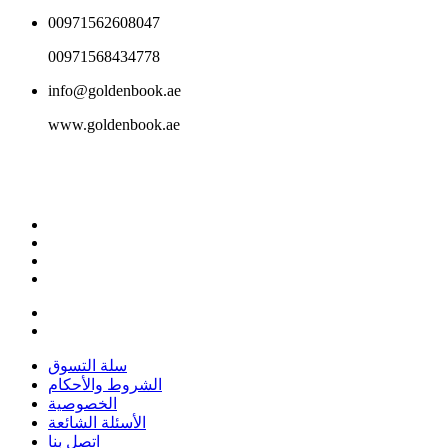
00971562608047
00971568434778
info@goldenbook.ae
www.goldenbook.ae
سلة التسوق
الشروط والأحكام
الخصوصية
الأسئلة الشائعة
اتصل بنا