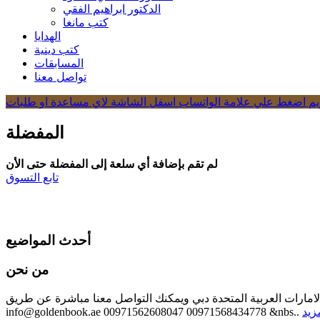
الدكتور ابراهيم الفقي
كتب مانغا
الهدايا
كتب دينية
المسابقات
تواصل معنا
كريم اضغط علي علامة الواتساب اسفل الشاشة لاي مساعدة او طلبات
المفضلة
لم تقم بإضافة أي سلعة إلى المفضلة حتى الأن
تابع التسوق
أحدث المواضيع
من نحن
 الامارات العربية المتحدة دبي ويمكنك التواصل معنا مباشرة عن طريق
مزيد
info@goldenbook.ae 00971562608047 00971568434778 &nbs..