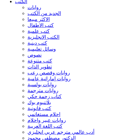
الكتب
روايات
الجديد من الكتب
الاكثر مبيعا
كتب الاطفال
كتب علمية
الكتب الإنجليزية
كتب دينية
وسائل تعليمية
نصوص
كتب متنوعة
تطوير الذات
روايات وقصص رعب
روايات إماراتية عامية
روايات بولسية
روايات مترجمة
كتاب زحمة حكي
بلاتنيوم بوك
كتب قانونية
احلام مستغانمي
روايات عبير واحلام
كتب اللغة العربية
أدب عالمي مترجم عربي انجليزي
الدكتور مصطفي محمود