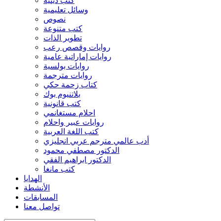
كتب دينية
وسائل تعليمية
نصوص
كتب متنوعة
تطوير الذات
روايات وقصص رعب
روايات إماراتية عامية
روايات بولسية
روايات مترجمة
كتاب زحمة حكي
بلاتنيوم بوك
كتب قانونية
احلام مستغانمي
روايات عبير واحلام
كتب اللغة العربية
أدب عالمي مترجم عربي انجليزي
الدكتور مصطفي محمود
الدكتور ابراهيم الفقي
كتب مانغا
الهدايا
الأنشطة
المسابقات
تواصل معنا