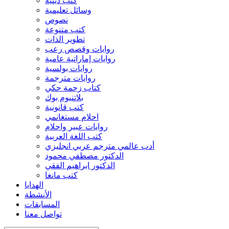
كتب دينية
وسائل تعليمية
نصوص
كتب متنوعة
تطوير الذات
روايات وقصص رعب
روايات إماراتية عامية
روايات بولسية
روايات مترجمة
كتاب زحمة حكي
بلاتنيوم بوك
كتب قانونية
احلام مستغانمي
روايات عبير واحلام
كتب اللغة العربية
أدب عالمي مترجم عربي انجليزي
الدكتور مصطفي محمود
الدكتور ابراهيم الفقي
كتب مانغا
الهدايا
الأنشطة
المسابقات
تواصل معنا