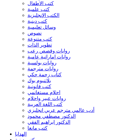
كتب الاطفال
كتب علمية
الكتب الإنجليزية
كتب دينية
وسائل تعليمية
نصوص
كتب متنوعة
تطوير الذات
روايات وقصص رعب
روايات إماراتية عامية
روايات بولسية
روايات مترجمة
كتاب زحمة حكي
بلاتنيوم بوك
كتب قانونية
احلام مستغانمي
روايات عبير واحلام
كتب اللغة العربية
أدب عالمي مترجم عربي انجليزي
الدكتور مصطفي محمود
الدكتور ابراهيم الفقي
كتب مانغا
الهدايا
كتب دينية