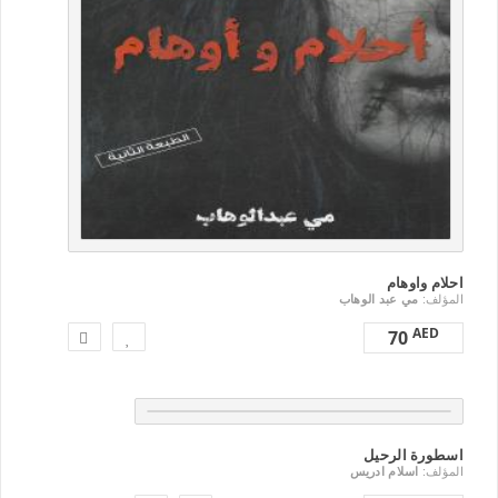
احلام واوهام
المؤلف:
مي عبد الوهاب
AED
70
اسطورة الرحيل
المؤلف:
اسلام ادريس