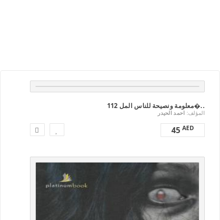
بلاتنيوم بوك
112 معلومة ونصيحة للناس المل�..
المؤلف:
احمد الحيدر
AED
45