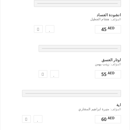
انشودة الفساد
المؤلف:
هشام الجطيل
AED
45
اوتار الغسق
المؤلف:
زينب بهمن
AED
55
اية
المؤلف:
منيرة ابراهيم المشاري
AED
60